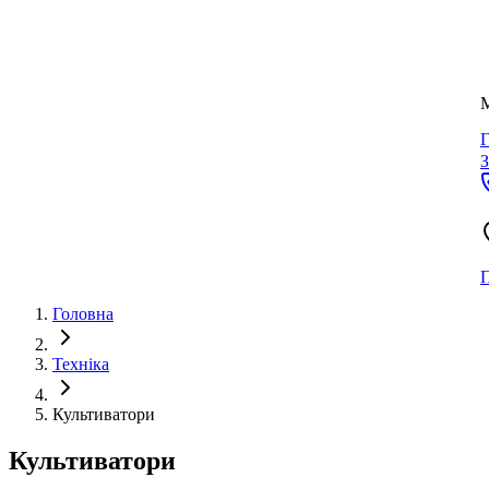
Г
У
З
П
Головна
Техніка
Культиватори
Культиватори